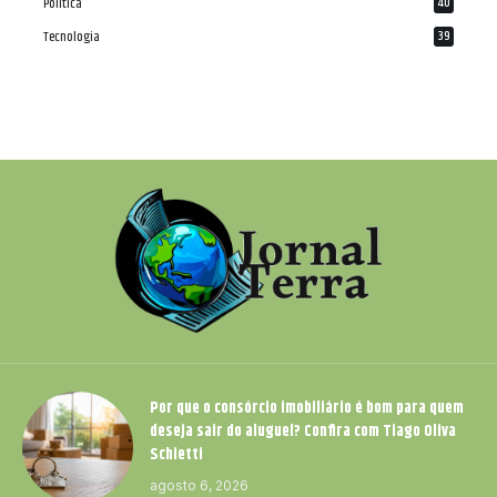
Política
40
Tecnologia
39
Por que o consórcio imobiliário é bom para quem
deseja sair do aluguel? Confira com Tiago Oliva
Schietti
agosto 6, 2026