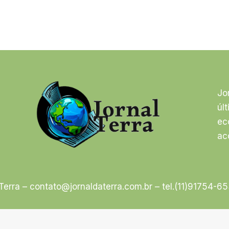
Jo
úl
ec
ac
Terra –
contato@jornaldaterra.com.br
– tel.(11)91754-6