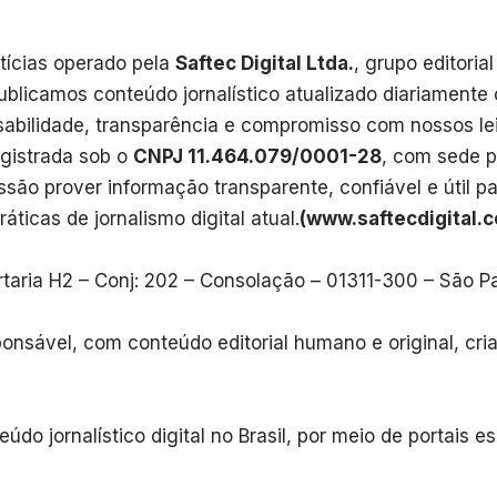
tícias operado pela
Saftec Digital Ltda.
, grupo editori
Publicamos conteúdo jornalístico atualizado diariamente
abilidade, transparência e compromisso com nossos lei
egistrada sob o
CNPJ 11.464.079/0001-28
, com sede p
são prover informação transparente, confiável e útil p
áticas de jornalismo digital atual.
(www.saftecdigital.c
ortaria H2 – Conj: 202 – Consolação – 01311-300 – São P
onsável, com conteúdo editorial humano e original, cri
údo jornalístico digital no Brasil, por meio de portais e