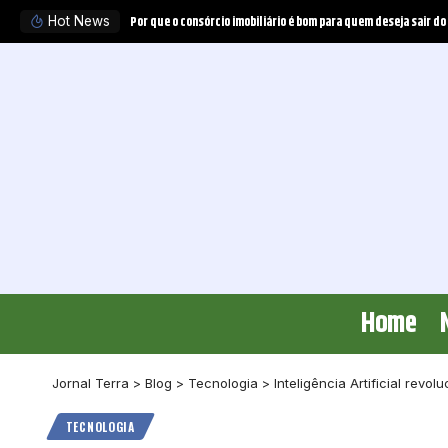
va Schietti
Hot News
Home
Jornal Terra
>
Blog
>
Tecnologia
>
Inteligência Artificial rev
TECNOLOGIA