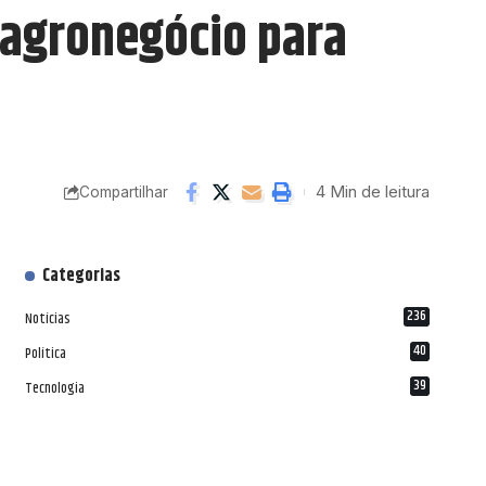
o agronegócio para
4 Min de leitura
Compartilhar
Categorias
236
Notícias
40
Política
39
Tecnologia