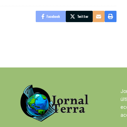
Facebook
Twitter
Jo
úl
ec
ac