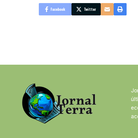
Facebook
Twitter
Jo
úl
ec
ac