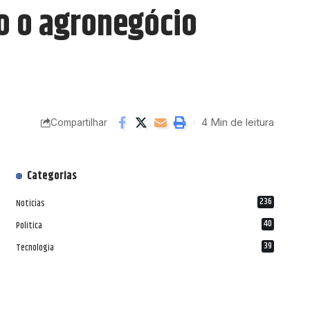
o o agronegócio
4 Min de leitura
Compartilhar
Categorias
236
Notícias
40
Política
39
Tecnologia