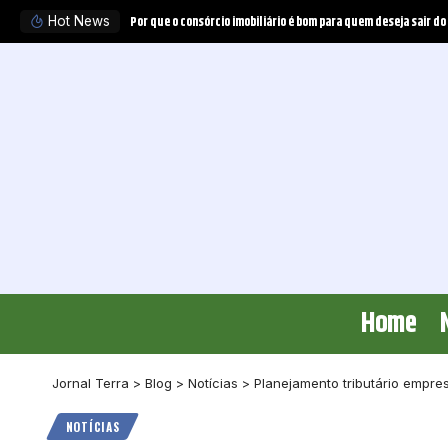
Tratamento experimental pode obrigar o plano de saúde a ofer
Hot News
Home
Jornal Terra
>
Blog
>
Notícias
>
Planejamento tributário empres
NOTÍCIAS