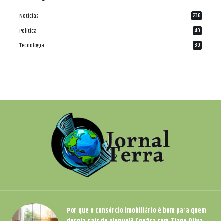
Notícias
236
Política
40
Tecnologia
39
Por que o consórcio imobiliário é bom para quem