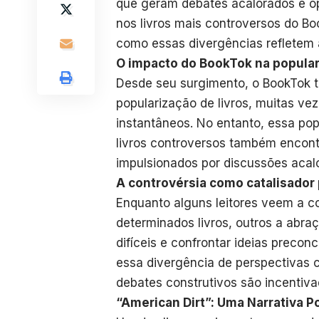
que geram debates acalorados e op
nos livros mais controversos do Bo
como essas divergências refletem a
O impacto do BookTok na popular
Desde seu surgimento, o BookTok 
popularização de livros, muitas ve
instantâneos. No entanto, essa pop
livros controversos também encont
impulsionados por discussões acalo
A controvérsia como catalisador 
Enquanto alguns leitores veem a c
determinados livros, outros a abr
difíceis e confrontar ideias precon
essa divergência de perspectivas 
debates construtivos são incentiva
“American Dirt”: Uma Narrativa P