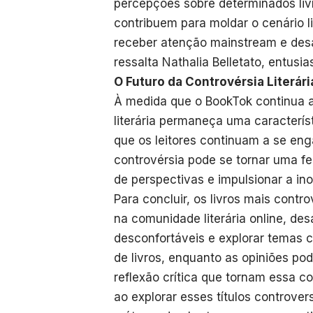
percepções sobre determinados li
contribuem para moldar o cenário l
receber atenção mainstream e desaf
ressalta Nathalia Belletato, entusias
O Futuro da Controvérsia Literár
À medida que o BookTok continua a 
literária permaneça uma caracterís
que os leitores continuam a se enga
controvérsia pode se tornar uma f
de perspectivas e impulsionar a in
Para concluir, os livros mais con
na comunidade literária online, desa
desconfortáveis e explorar temas c
de livros, enquanto as opiniões po
reflexão crítica que tornam essa c
ao explorar esses títulos controver