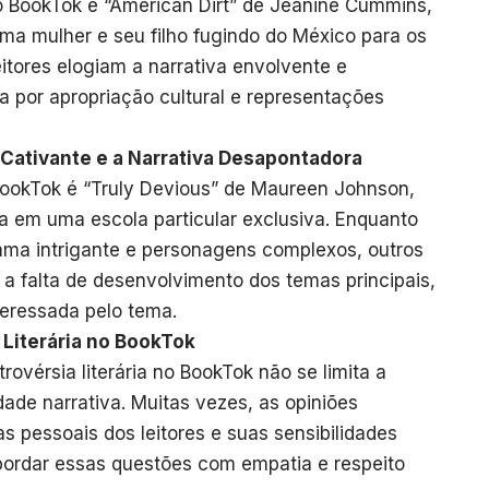
o BookTok é “American Dirt” de Jeanine Cummins,
uma mulher e seu filho fugindo do México para os
itores elogiam a narrativa envolvente e
a por apropriação cultural e representações
o Cativante e a Narrativa Desapontadora
 BookTok é “Truly Devious” de Maureen Johnson,
a em uma escola particular exclusiva. Enquanto
trama intrigante e personagens complexos, outros
e a falta de desenvolvimento dos temas principais,
teressada pelo tema.
Literária no BookTok
ovérsia literária no BookTok não se limita a
ade narrativa. Muitas vezes, as opiniões
s pessoais dos leitores e suas sensibilidades
 abordar essas questões com empatia e respeito