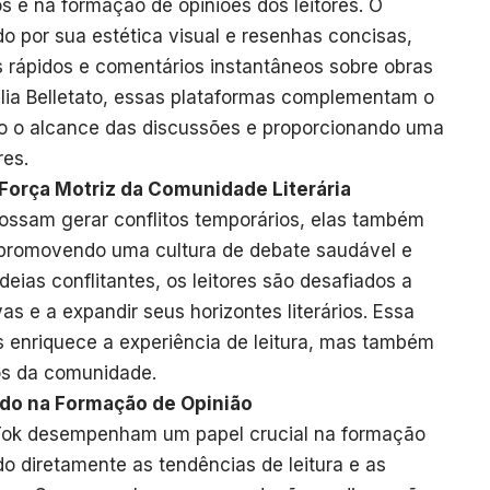
os e na formação de opiniões dos leitores. O
o por sua estética visual e resenhas concisas,
s rápidos e comentários instantâneos sobre obras
alia Belletato, essas plataformas complementam o
o o alcance das discussões e proporcionando uma
res.
Força Motriz da Comunidade Literária
ossam gerar conflitos temporários, elas também
, promovendo uma cultura de debate saudável e
eias conflitantes, os leitores são desafiados a
as e a expandir seus horizontes literários. Essa
s enriquece a experiência de leitura, mas também
os da comunidade.
údo na Formação de Opinião
Tok desempenham um papel crucial na formação
ndo diretamente as tendências de leitura e as