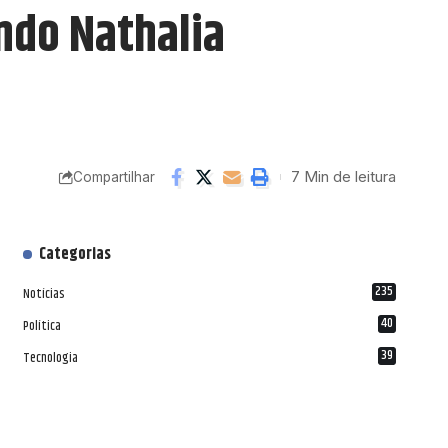
ndo Nathalia
7 Min de leitura
Compartilhar
Categorias
235
Notícias
40
Política
39
Tecnologia