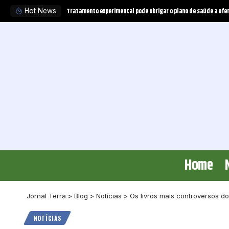
icos envolvidos
Desafios do primeiro grau de jurisdição na visão de Valdemir F
Hot News
Home
Jornal Terra
>
Blog
>
Notícias
>
Os livros mais controversos d
NOTÍCIAS