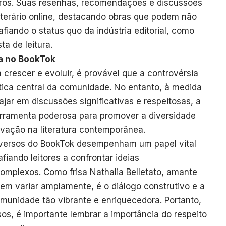
vros. Suas resenhas, recomendações e discussões
iterário online, destacando obras que podem não
iando o status quo da indústria editorial, como
ta de leitura.
ia no BookTok
crescer e evoluir, é provável que a controvérsia
tica central da comunidade. No entanto, à medida
jar em discussões significativas e respeitosas, a
erramenta poderosa para promover a diversidade
ovação na literatura contemporânea.
troversos do BookTok desempenham um papel vital
fiando leitores a confrontar ideias
omplexos. Como frisa Nathalia Belletato, amante
dem variar amplamente, é o diálogo construtivo e a
omunidade tão vibrante e enriquecedora. Portanto,
sos, é importante lembrar a importância do respeito