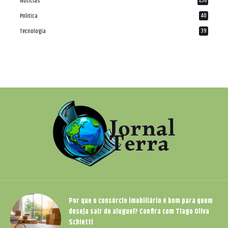
Notícias
236
Política
40
Tecnologia
39
Por que o consórcio imobiliário é bom para quem
deseja sair do aluguel? Confira com Tiago Oliva
Schietti