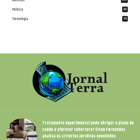
Notícias
Política
40
Tecnologia
39
Tratamento experimental pode obrigar o plano de
saúde a oferecer cobertura? Elton Fernandes
analisa os critérios jurídicos envolvidos