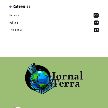
Categorias
Notícias
236
Política
40
Tecnologia
39