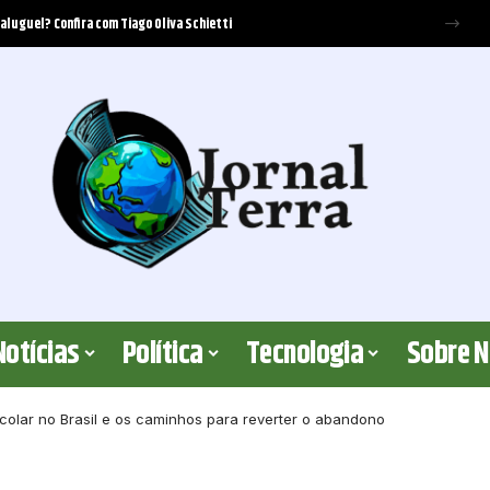
ecer cobertura? Elton Fernandes analisa os critérios jurídicos envolvidos
Notícias
Política
Tecnologia
Sobre 
olar no Brasil e os caminhos para reverter o abandono