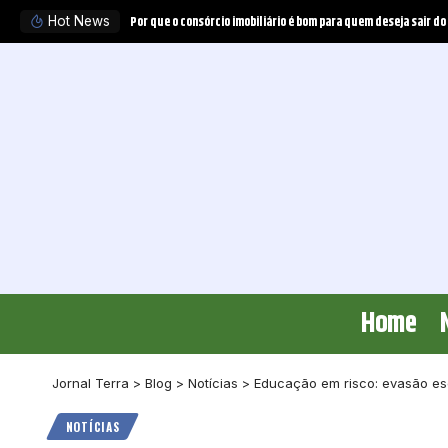
Tratamento experimental pode obrigar o plano de saúde a ofer
Hot News
Home
Jornal Terra
>
Blog
>
Notícias
>
Educação em risco: evasão esc
NOTÍCIAS