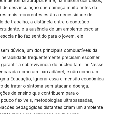
e de forma abrupta. Ela é, na maioria dos casos,
al de desvinculação que começa muito antes da
tores mais recorrentes estão a necessidade de
 de trabalho, a distância entre o conteúdo
 estudante, e a ausência de um ambiente escolar
escola não faz sentido para o jovem, ele
sem dúvida, um dos principais combustíveis da
ulnerabilidade frequentemente precisam escolher
 garantir a sobrevivência do núcleo familiar. Nesse
 encarada como um luxo adiável, e não como um
 Sigma Educação, ignorar essa dimensão econômica
ro de tratar o sintoma sem atacar a doença.
uições de ensino que contribuem para o
 pouco flexíveis, metodologias ultrapassadas,
elações pedagógicas distantes criam um ambiente