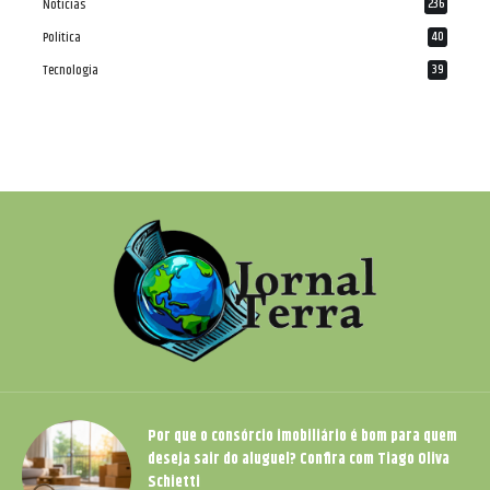
Notícias
236
Política
40
Tecnologia
39
Por que o consórcio imobiliário é bom para quem
deseja sair do aluguel? Confira com Tiago Oliva
Schietti