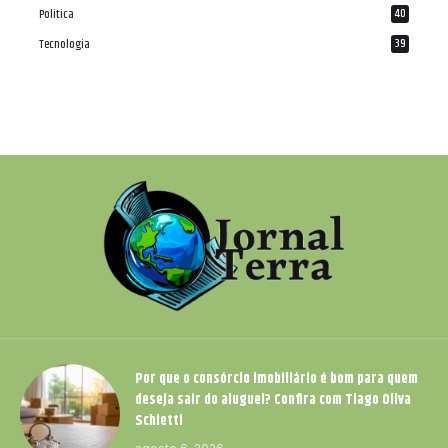
Política
40
Tecnologia
39
Por que o consórcio imobiliário é bom para quem
deseja sair do aluguel? Confira com Tiago Oliva
Schietti