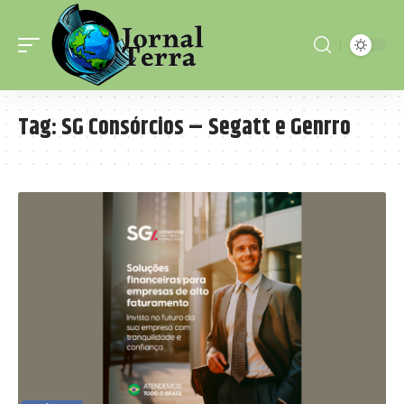
Tag:
SG Consórcios – Segatt e Genrro