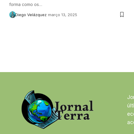
forma como os…
Diego Velázquez
março 13, 2025
Jo
úl
ec
ac