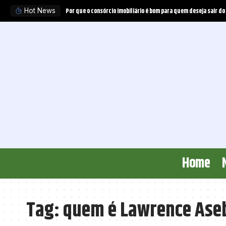
Por que o consórcio imobiliário é bom para quem deseja sair do
Hot News
Home
Tag:
quem é Lawrence Aseb