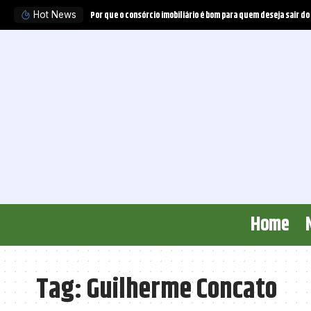
Por que o consórcio imobiliário é bom para quem deseja sair do
Hot News
Home
Tag:
Guilherme Concato