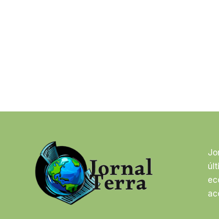
Jo
úl
ec
ac