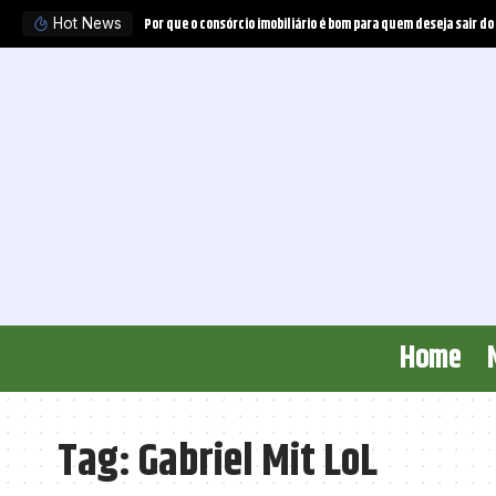
Por que o consórcio imobiliário é bom para quem deseja sair do
Hot News
Home
Tag:
Gabriel Mit LoL