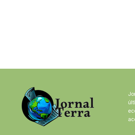
Jo
úl
ec
ac