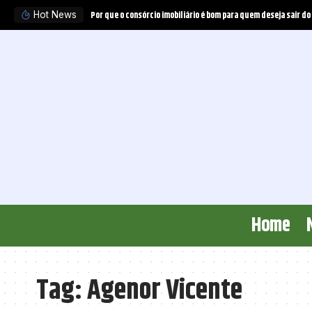
Por que o consórcio imobiliário é bom para quem deseja sair do
Hot News
Home
Tag:
Agenor Vicente