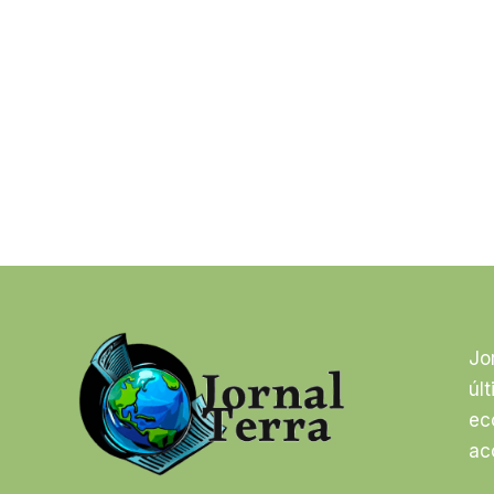
Jo
úl
ec
ac