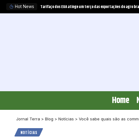
Tarifaço dos EUA atinge um terço das exportações do agro bra
Hot News
Home
Jornal Terra
>
Blog
>
Notícias
>
Você sabe quais são as commo
NOTÍCIAS