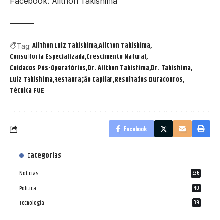
Facebook: Ailthon Takishima
Ailthon Luiz Takishima
Ailthon Takishima
Tag:
Consultoria Especializada
Crescimento Natural
Cuidados Pós-Operatórios
Dr. Ailthon Takishima
Dr. Takishima
Luiz Takishima
Restauração Capilar
Resultados Duradouros
Técnica FUE
Facebook
Categorias
Notícias
236
Política
40
Tecnologia
39