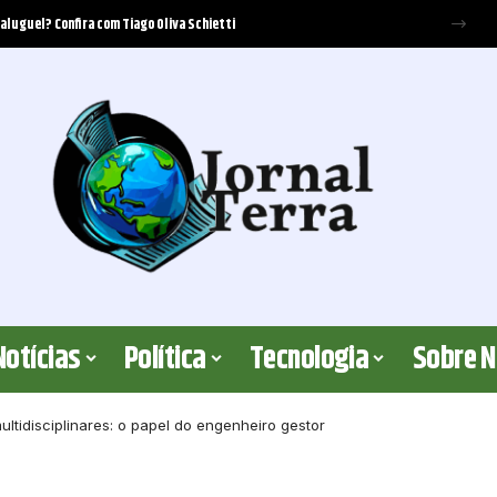
ecer cobertura? Elton Fernandes analisa os critérios jurídicos envolvidos
Notícias
Política
Tecnologia
Sobre 
ltidisciplinares: o papel do engenheiro gestor