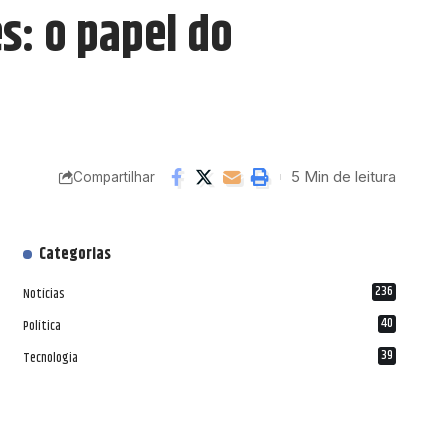
s: o papel do
5 Min de leitura
Compartilhar
Categorias
236
Notícias
40
Política
39
Tecnologia