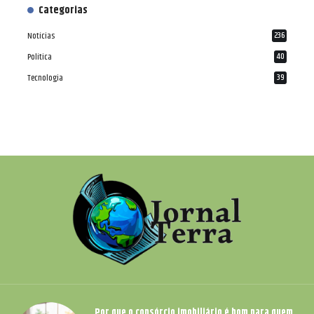
Categorias
Notícias
236
Política
40
Tecnologia
39
Por que o consórcio imobiliário é bom para quem