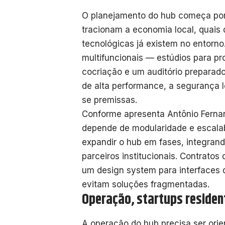
O planejamento do hub começa por um
tracionam a economia local, quais 
tecnológicas já existem no entorno.
multifuncionais — estúdios para pr
cocriação e um auditório preparad
de alta performance, a segurança ló
se premissas.
Conforme apresenta Antônio Fernand
depende de modularidade e escalab
expandir o hub em fases, integran
parceiros institucionais. Contrat
um design system para interfaces 
evitam soluções fragmentadas.
Operação, startups residen
A operação do hub precisa ser orie