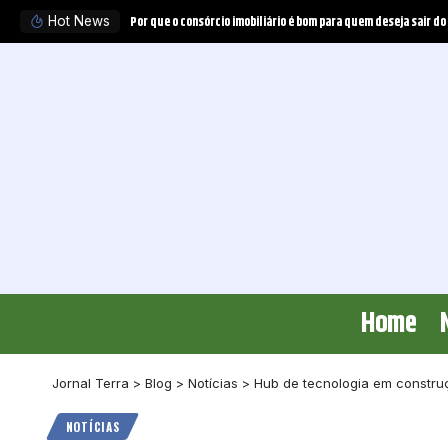
Tratamento experimental pode obrigar o plano de saúde a ofer
Hot News
Home
Jornal Terra
>
Blog
>
Notícias
>
Hub de tecnologia em construç
NOTÍCIAS