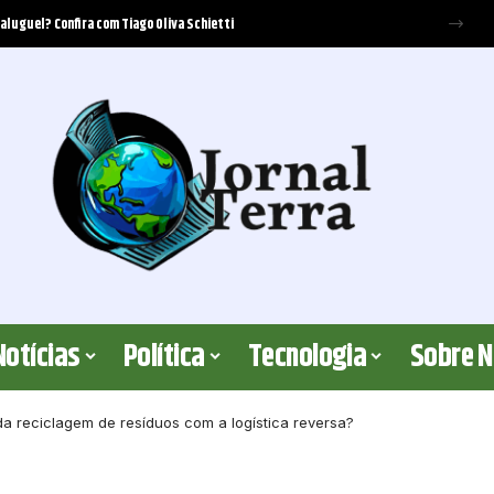
oferecer cobertura? Elton Fernandes analisa os critérios jurídicos envolvidos
Notícias
Política
Tecnologia
Sobre 
r da reciclagem de resíduos com a logística reversa?