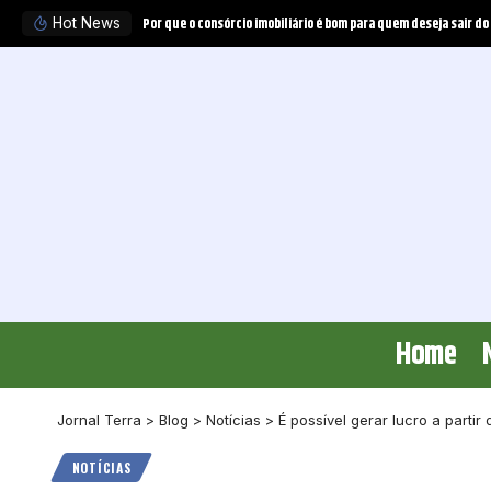
Tratamento experimental pode obrigar o plano de saúde a 
Hot News
Home
Jornal Terra
>
Blog
>
Notícias
>
É possível gerar lucro a parti
NOTÍCIAS