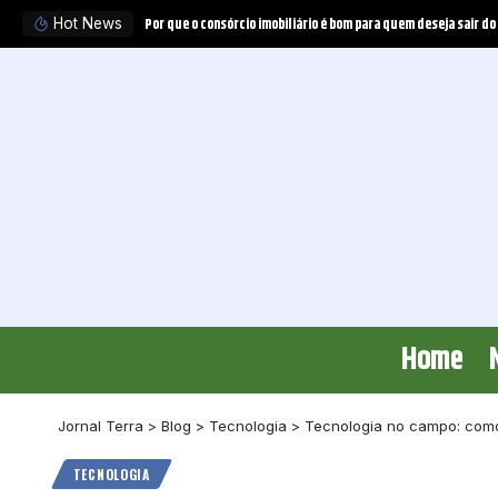
Tratamento experimental pode obrigar o plano de saúde a ofer
Hot News
Home
Jornal Terra
>
Blog
>
Tecnologia
>
Tecnologia no campo: como
TECNOLOGIA