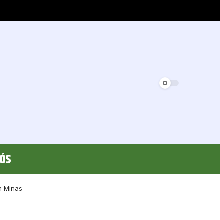
Nós
m Minas