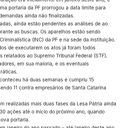
a portaria da PF prorrogou a data limite para
demandas ainda não finalizadas.
adas, ainda estão pendentes as análises de ao
rante as buscas. Os aparelhos estão sendo
Criminalística (INC) da PF e na sede da instituição.
os de executarem os atos já foram todos
os relatados ao Supremo Tribunal Federal (STF).
tadores, em sua maioria, e os eventuais
ráticas.
aconteceu há duas semanas e cumpriu 15
endo 11 contra empresários de Santa Catarina
m realizadas mais duas fases da Lesa Pátria ainda
30 ações até o início do próximo ano, quando
ova portaria.
 janeiro do ano passado – até janeiro deste ano,