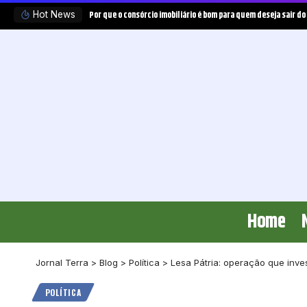
Por que o consórcio imobiliário é bom para quem deseja sair do
Hot News
Home
Jornal Terra
>
Blog
>
Política
>
Lesa Pátria: operação que inve
POLÍTICA