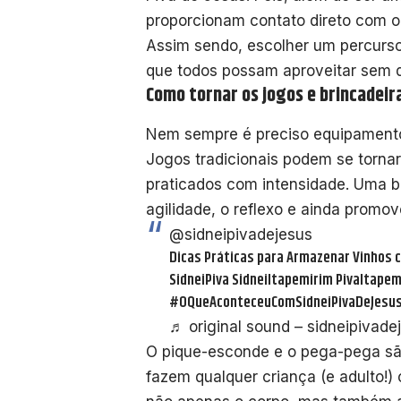
proporcionam contato direto com o
Assim sendo, escolher um percurso
que todos possam aproveitar sem d
Como tornar os jogos e brincadeir
Nem sempre é preciso equipamentos
Jogos tradicionais podem se tornar
praticados com intensidade. Uma b
agilidade, o reflexo e ainda promov
@sidneipivadejesus
Dicas Práticas para Armazenar Vinhos c
SidneiPiva SidneiItapemirim PivaItape
#OQueAconteceuComSidneiPivaDeJesu
♬ original sound – sidneipivade
O pique-esconde e o pega-pega são
fazem qualquer criança (e adulto!) 