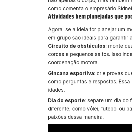
não apenas o corpo, mas também a c
como comenta o empresário Sidnei
Atividades bem planejadas que pod
Agora, se a ideia for planejar um 
em grupo são ideais para garantir 
Circuito de obstáculos
: monte de
cordas e pequenos saltos. Isso inc
coordenação motora.
Gincana esportiva
: crie provas qu
como perguntas e respostas. Essa 
idades.
Dia do esporte
: separe um dia do
diferente, como vôlei, futebol ou b
paixões dessa maneira.