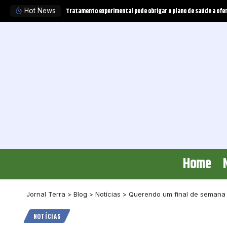
Desafios do primeiro grau de jurisdição na visão de Valdemir F
Hot News
Home
Jornal Terra
>
Blog
>
Notícias
>
Querendo um final de semana d
NOTÍCIAS