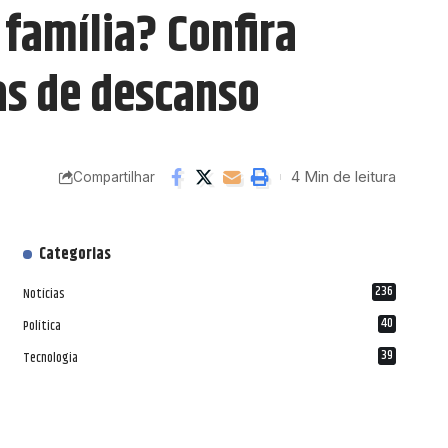
família? Confira
ias de descanso
4 Min de leitura
Compartilhar
Categorias
236
Notícias
40
Política
39
Tecnologia