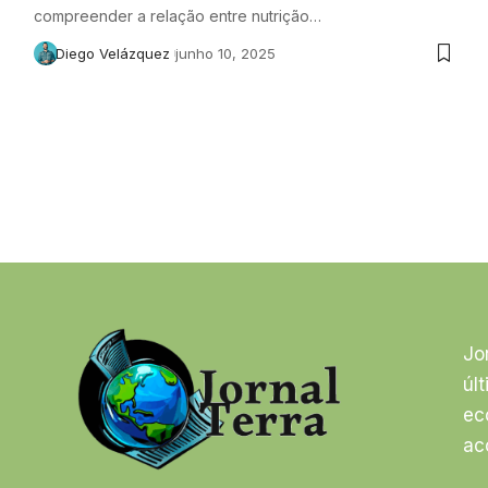
compreender a relação entre nutrição…
Diego Velázquez
junho 10, 2025
Jo
úl
ec
ac