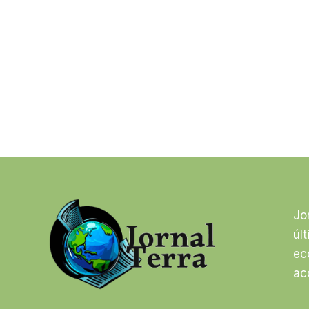
Jo
úl
ec
ac