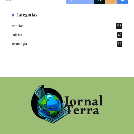
Categorias
Notícias
235
Política
40
Tecnologia
39