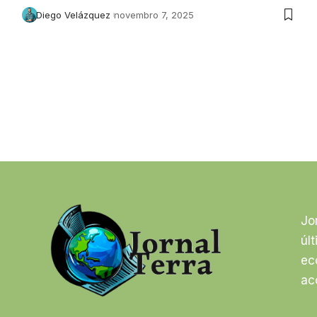
Diego Velázquez
novembro 7, 2025
Jo
úl
ec
ac