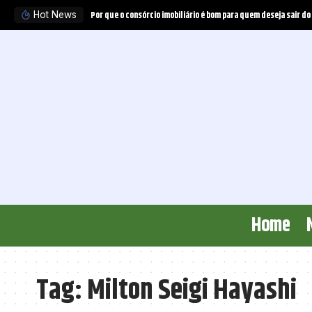
Por que o consórcio imobiliário é bom para quem deseja sair do
Hot News
Home
Tag:
Milton Seigi Hayashi