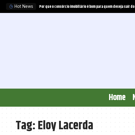
Por que o consórcio imobiliário é bom para quem deseja sair do
Hot News
Home
Tag:
Eloy Lacerda