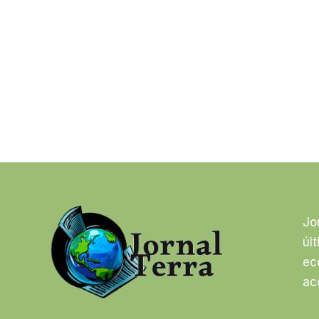
Jo
úl
ec
ac