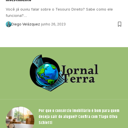
Você já ouviu falar sobre o Tesouro Direito? Sabe como ele
funciona?…
Diego Velázquez
junho 26, 2023
Por que o consórcio imobiliário é bom para quem
deseja sair do aluguel? Confira com Tiago Oliva
Schietti