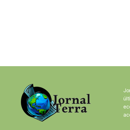
Jo
úl
ec
ac