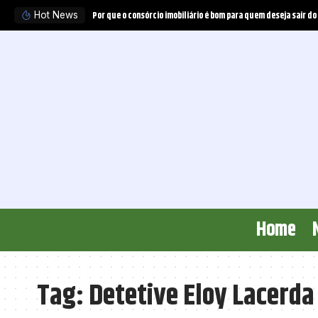
Por que o consórcio imobiliário é bom para quem deseja sair do
Hot News
Home
Tag:
Detetive Eloy Lacerda 