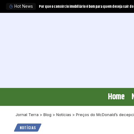
Por que o consórcio imobiliário é bom para quem deseja sair do
Hot News
Home
Jornal Terra
>
Blog
>
Notícias
>
Preços do McDonald’s decepcio
NOTÍCIAS