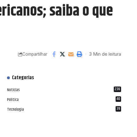
icanos; saiba o que
3 Min de leitura
Compartilhar
Categorias
236
Notícias
40
Política
39
Tecnologia