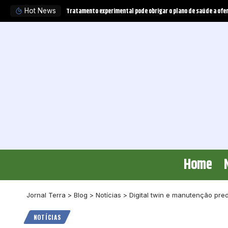
Desafios do primeiro grau de jurisdição na visão de Valdemir F
Hot News
Home
Jornal Terra
>
Blog
>
Notícias
>
Digital twin e manutenção pre
NOTÍCIAS