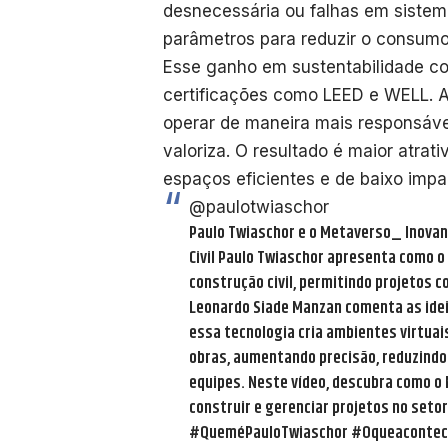
desnecessária ou falhas em sistem
parâmetros para reduzir o consumo
Esse ganho em sustentabilidade co
certificações como LEED e WELL. A
operar de maneira mais responsáve
valoriza. O resultado é maior atrati
espaços eficientes e de baixo impa
@paulotwiaschor
Paulo Twiaschor e o Metaverso_ Inovand
Civil Paulo Twiaschor apresenta como 
construção civil, permitindo projetos c
Leonardo Siade Manzan comenta as ide
essa tecnologia cria ambientes virtuai
obras, aumentando precisão, reduzindo
equipes. Neste vídeo, descubra como o 
construir e gerenciar projetos no setor
#QueméPauloTwiaschor
#Oqueacontec